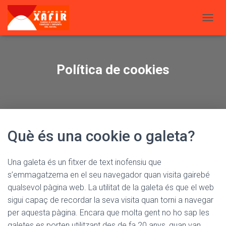
CANVI
Política de cookies
Què és una cookie o galeta?
Una galeta és un fitxer de text inofensiu que
s’emmagatzema en el seu navegador quan visita gairebé
qualsevol pàgina web. La utilitat de la galeta és que el web
sigui capaç de recordar la seva visita quan torni a navegar
per aquesta pàgina. Encara que molta gent no ho sap les
galetes es porten utilitzant des de fa 20 anys, quan van